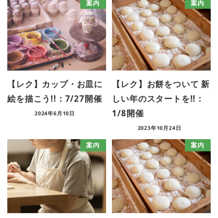
案内
案内
【レク】カップ・お皿に
【レク】お餅をついて 新
絵を描こう!!：7/27開催
しい年のスタートを!!：
1/8開催
2024年6月10日
2023年10月24日
案内
案内